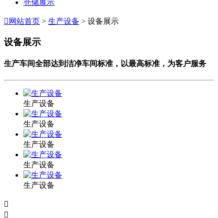
仓储展示

网站首页
>
生产设备
> 设备展示
设备展示
生产车间全部达到洁净车间标准，以最高标准，为客户服务
生产设备
生产设备
生产设备
生产设备
生产设备

