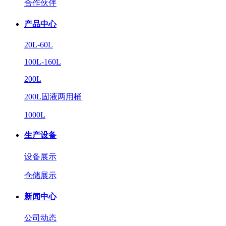
合作伙伴
产品中心
20L-60L
100L-160L
200L
200L固液两用桶
1000L
生产设备
设备展示
仓储展示
新闻中心
公司动态