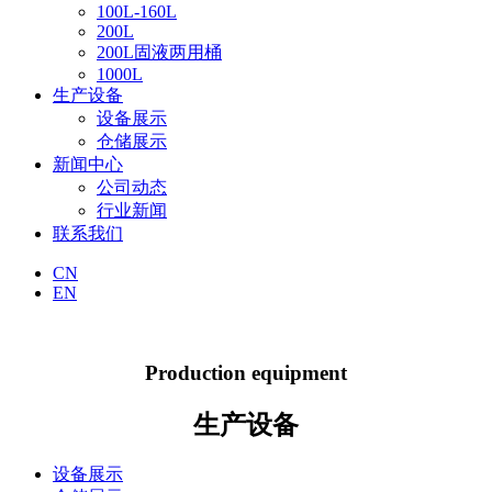
100L-160L
200L
200L固液两用桶
1000L
生产设备
设备展示
仓储展示
新闻中心
公司动态
行业新闻
联系我们
CN
EN
Production equipment
生产设备
设备展示