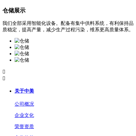
仓储展示
我们全部采用智能化设备。配备有集中供料系统，有利保持品
质稳定，提高产量，减少生产过程污染，维系更高质量体系。


关于中美
公司概况
企业文化
荣誉资质